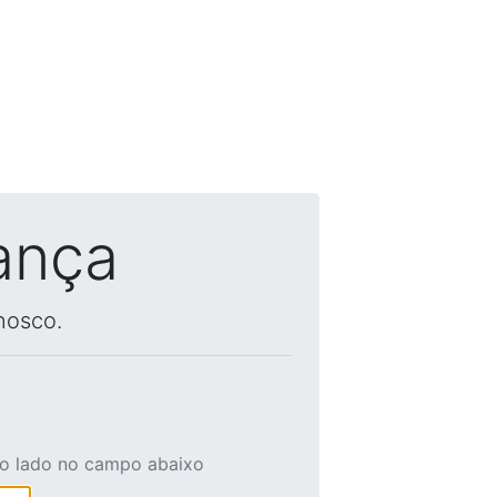
ança
nosco.
ao lado no campo abaixo