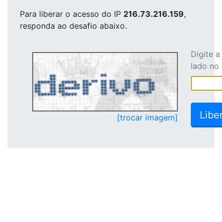
Para liberar o acesso
do IP
216.73.216.159
,
responda ao desafio abaixo.
Digite 
lado no
[trocar imagem]