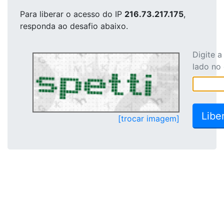
Para liberar o acesso
do IP
216.73.217.175
,
responda ao desafio abaixo.
Digite 
lado no
[trocar imagem]