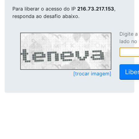
Para liberar o acesso
do IP
216.73.217.153
,
responda ao desafio abaixo.
Digite 
lado no
[trocar imagem]