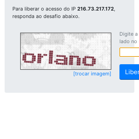
Para liberar o acesso
do IP
216.73.217.172
,
responda ao desafio abaixo.
Digite 
lado no
[trocar imagem]