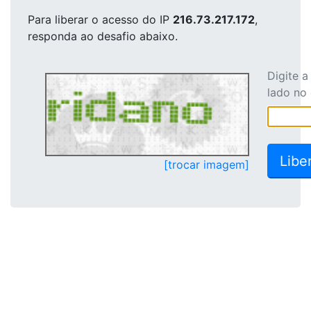
Para liberar o acesso
do IP
216.73.217.172
,
responda ao desafio abaixo.
Digite 
lado no
[trocar imagem]