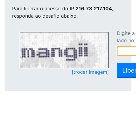
Para liberar o acesso
do IP
216.73.217.104
,
responda ao desafio abaixo.
Digite 
lado no
[trocar imagem]