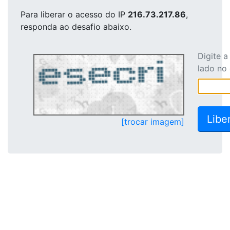
Para liberar o acesso
do IP
216.73.217.86
,
responda ao desafio abaixo.
Digite 
lado no
[trocar imagem]