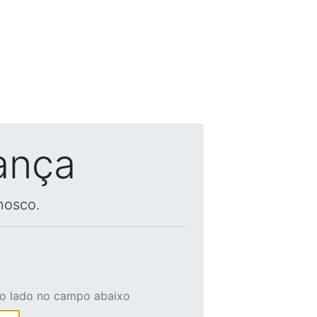
ança
nosco.
ao lado no campo abaixo