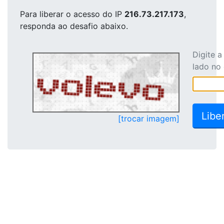
Para liberar o acesso
do IP
216.73.217.173
,
responda ao desafio abaixo.
Digite 
lado no
[trocar imagem]