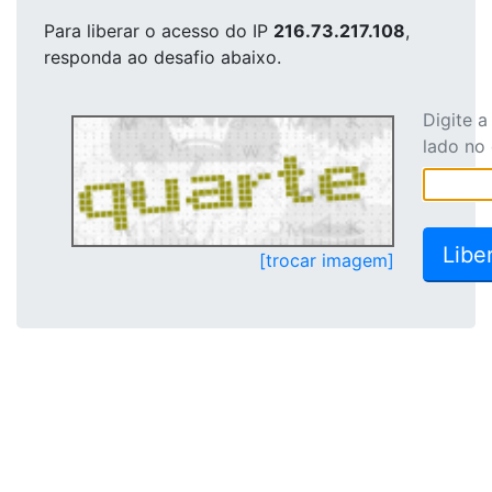
Para liberar o acesso
do IP
216.73.217.108
,
responda ao desafio abaixo.
Digite 
lado no
[trocar imagem]