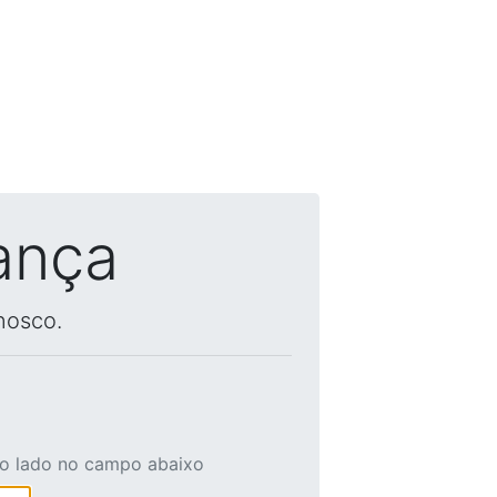
ança
nosco.
ao lado no campo abaixo