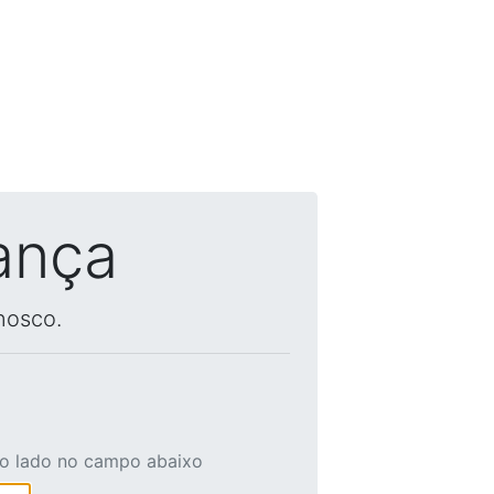
ança
nosco.
ao lado no campo abaixo