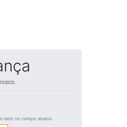
ança
nosco.
ao lado no campo abaixo