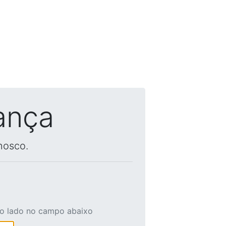
ança
nosco.
ao lado no campo abaixo