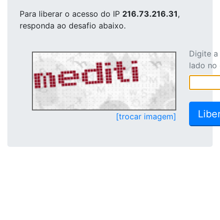
Para liberar o acesso
do IP
216.73.216.31
,
responda ao desafio abaixo.
Digite 
lado no
[trocar imagem]