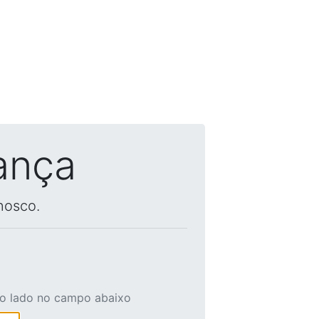
ança
nosco.
ao lado no campo abaixo