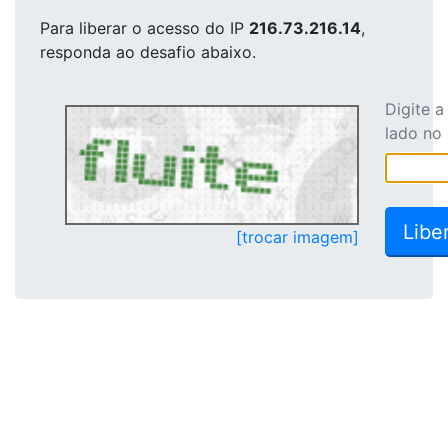
Para liberar o acesso
do IP
216.73.216.14
,
responda ao desafio abaixo.
Digite 
lado no
[trocar imagem]