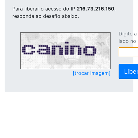
Para liberar o acesso
do IP
216.73.216.150
,
responda ao desafio abaixo.
Digite 
lado no
[trocar imagem]