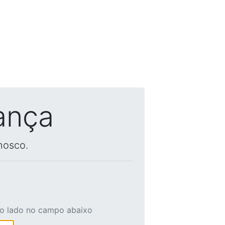
ança
nosco.
ao lado no campo abaixo