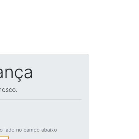
ança
nosco.
ao lado no campo abaixo