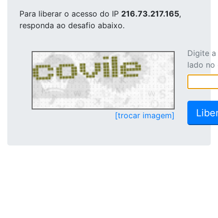
Para liberar o acesso
do IP
216.73.217.165
,
responda ao desafio abaixo.
Digite 
lado no
[trocar imagem]