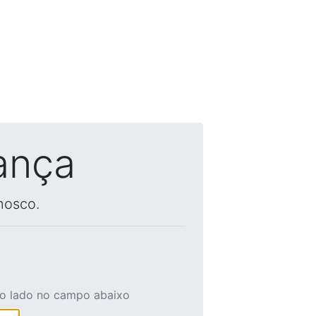
ança
nosco.
ao lado no campo abaixo