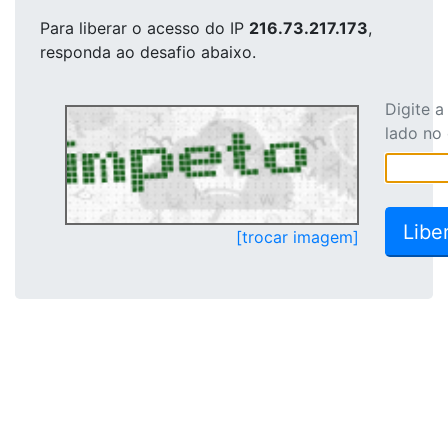
Para liberar o acesso
do IP
216.73.217.173
,
responda ao desafio abaixo.
Digite 
lado no
[trocar imagem]