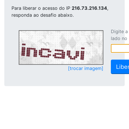
Para liberar o acesso
do IP
216.73.216.134
,
responda ao desafio abaixo.
Digite 
lado no
[trocar imagem]