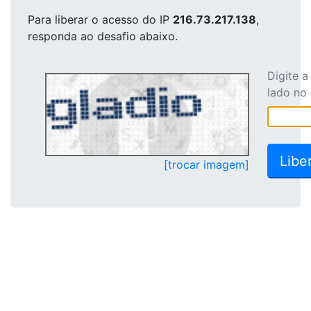
Para liberar o acesso
do IP
216.73.217.138
,
responda ao desafio abaixo.
Digite 
lado no
[trocar imagem]