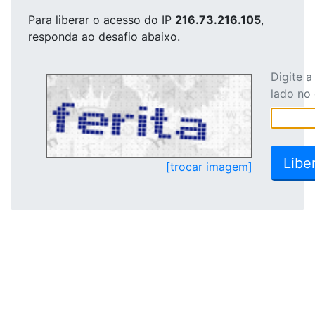
Para liberar o acesso
do IP
216.73.216.105
,
responda ao desafio abaixo.
Digite 
lado no
[trocar imagem]