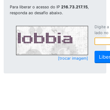
Para liberar o acesso
do IP
216.73.217.15
,
responda ao desafio abaixo.
Digite 
lado no
[trocar imagem]