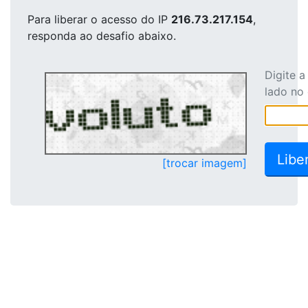
Para liberar o acesso
do IP
216.73.217.154
,
responda ao desafio abaixo.
Digite 
lado no
[trocar imagem]