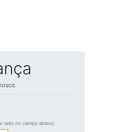
ança
nosco.
ao lado no campo abaixo