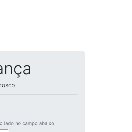
ança
nosco.
ao lado no campo abaixo