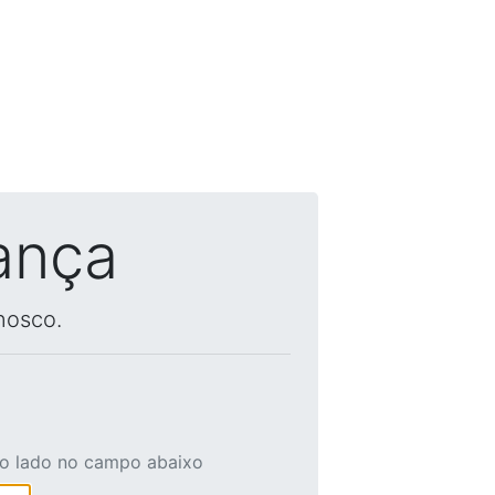
ança
nosco.
ao lado no campo abaixo