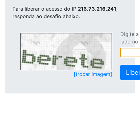
Para liberar o acesso
do IP
216.73.216.241
,
responda ao desafio abaixo.
Digite 
lado no
[trocar imagem]