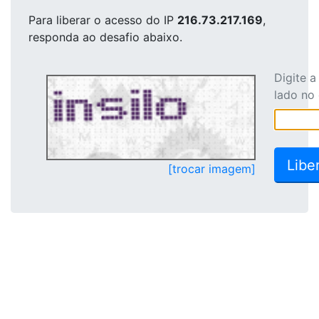
Para liberar o acesso
do IP
216.73.217.169
,
responda ao desafio abaixo.
Digite 
lado no
[trocar imagem]