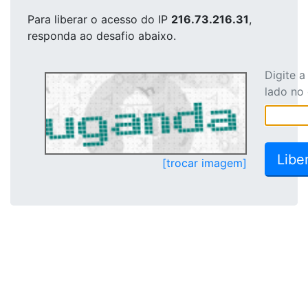
Para liberar o acesso
do IP
216.73.216.31
,
responda ao desafio abaixo.
Digite 
lado no
[trocar imagem]