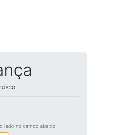
ança
nosco.
ao lado no campo abaixo