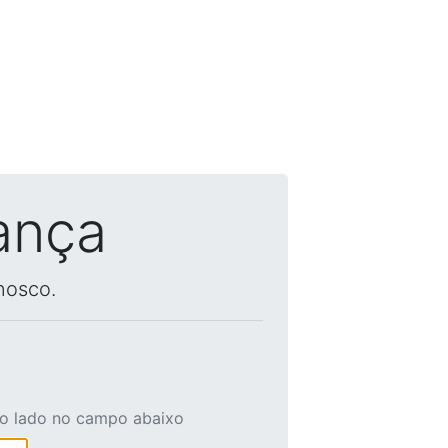
ança
nosco.
ao lado no campo abaixo