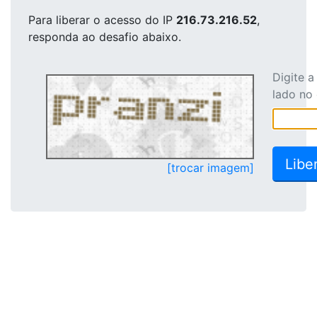
Para liberar o acesso
do IP
216.73.216.52
,
responda ao desafio abaixo.
Digite 
lado no
[trocar imagem]