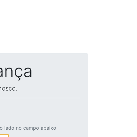
ança
nosco.
ao lado no campo abaixo