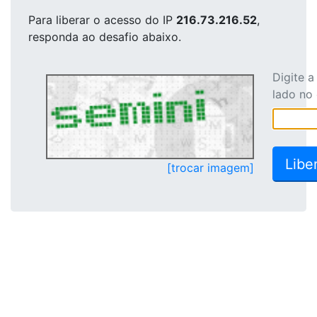
Para liberar o acesso
do IP
216.73.216.52
,
responda ao desafio abaixo.
Digite 
lado no
[trocar imagem]