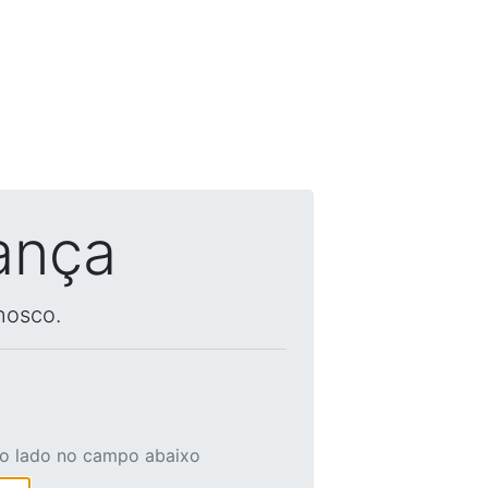
ança
nosco.
ao lado no campo abaixo