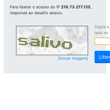
Para liberar o acesso
do IP
216.73.217.135
,
responda ao desafio abaixo.
Digite 
lado no
[trocar imagem]