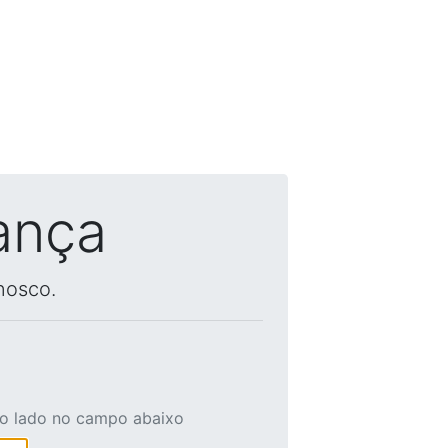
ança
nosco.
ao lado no campo abaixo