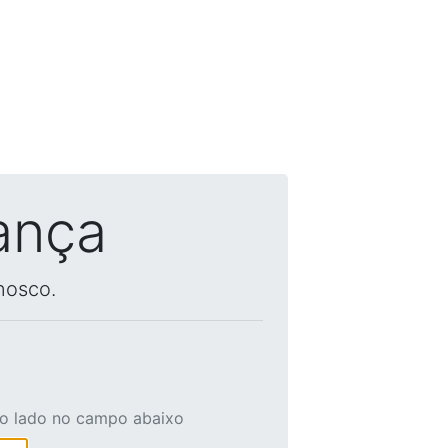
ança
nosco.
ao lado no campo abaixo