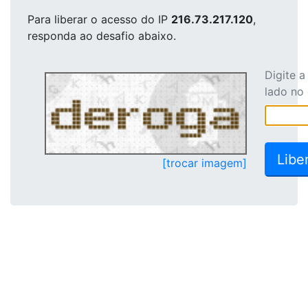
Para liberar o acesso
do IP
216.73.217.120
,
responda ao desafio abaixo.
Digite 
lado no
[trocar imagem]