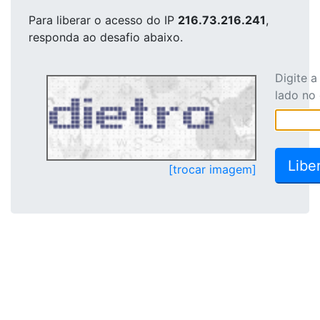
Para liberar o acesso
do IP
216.73.216.241
,
responda ao desafio abaixo.
Digite 
lado no
[trocar imagem]