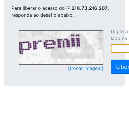
Para liberar o acesso
do IP
216.73.216.207
,
responda ao desafio abaixo.
Digite 
lado no
[trocar imagem]