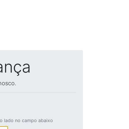
ança
nosco.
ao lado no campo abaixo