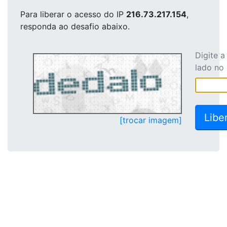
Para liberar o acesso
do IP
216.73.217.154
,
responda ao desafio abaixo.
Digite 
lado no
[trocar imagem]