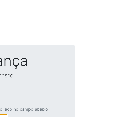
ança
nosco.
ao lado no campo abaixo